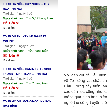
TOUR HÀ NỘI – QUY NHƠN – TUY
HÒA - HÀ NỘI
Thời gian: 4 ngày 3 đêm
Ngày khởi hành: Thứ 5,6,7 hàng tuần
Giá: Liên hệ
Địa điểm:
TOUR DU THUYỀN MARGARET
CRUISE
Thời gian: 3 ngày 2 đêm
Ngày khởi hành: Thứ 7 hàng tuần
Giá: Liên hệ
Địa điểm:
TOUR HÀ NỘI – CAM RANH – NINH
THUẬN – NHA TRANG – HÀ NỘI
Với gần 200 tài liệu hiện
Thời gian: 4 ngày 3 đêm
về đời sống vật chất, t
Ngày khởi hành: Thứ 7 hàng tuần
Cầu. Trưng bày triển lã
Giá: Liên hệ
các dân tộc cũng như 
Địa điểm:
thông qua hình ảnh, hiện
TOUR HỒ DỤ- MÔNG HÓA- KỲ SƠN-
nghề thủ công truyền thốn
HÒA BÌNH