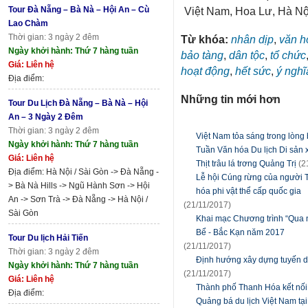
Tour Đà Nẵng – Bà Nà – Hội An – Cù
Việt Nam, Hoa Lư, Hà Nội
Lao Chàm
Thời gian: 3 ngày 2 đêm
Từ khóa:
nhân dịp
,
văn h
Ngày khởi hành: Thứ 7 hàng tuần
bảo tàng
,
dân tộc
,
tổ chức
Giá: Liên hệ
hoạt động
,
hết sức
,
ý nghĩ
Địa điểm:
Những tin mới hơn
Tour Du Lịch Đà Nẵng – Bà Nà – Hội
An – 3 Ngày 2 Đêm
Thời gian: 3 ngày 2 đêm
Việt Nam tỏa sáng trong lòn
Ngày khởi hành: Thứ 7 hàng tuần
Tuần Văn hóa Du lịch Di sản 
Giá: Liên hệ
Thịt trâu lá trơng Quảng Trị
(2
Địa điểm: Hà Nội / Sài Gòn -> Đà Nẵng -
Lễ hội Cúng rừng của người 
> Bà Nà Hills -> Ngũ Hành Sơn -> Hội
hóa phi vật thể cấp quốc gia
An -> Sơn Trà -> Đà Nẵng -> Hà Nội /
(21/11/2017)
Sài Gòn
Khai mạc Chương trình “Qua n
Bể - Bắc Kạn năm 2017
Tour Du lịch Hải Tiến
(21/11/2017)
Thời gian: 3 ngày 2 đêm
Định hướng xây dựng tuyến du
Ngày khởi hành: Thứ 7 hàng tuần
(21/11/2017)
Giá: Liên hệ
Thành phố Thanh Hóa kết nối 
Địa điểm:
Quảng bá du lịch Việt Nam tạ