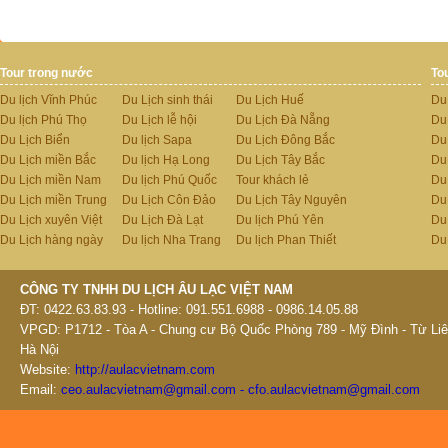
Tour trong nước
To
Du lịch Vĩnh Phúc
Du Lịch sinh thái
Du Lịch Huế
Du
Du lịch Phú Thọ
Du Lịch lễ hội
Du Lịch Đà Nẵng
Du
Du Lịch Biển
Du lịch Sapa
Du Lịch Đông Bắc
Du
Du Lịch miền Bắc
Du lịch Hạ Long
Du Lịch Tây Bắc
Du 
Du Lịch miền Nam
Du lịch Phú Quốc
Tour khách lẻ
Du
Du Lịch miền Trung
Du Lịch Côn Đảo
Du Lịch Tây Nguyên
Du
Du Lịch xuyên Việt
Du Lịch Đà Lạt
Du lịch Phú Yên
Du
Du Lịch hàng ngày
Du lịch Nha Trang
Du lịch Phan Thiết
Du
CÔNG TY TNHH DU LỊCH ÂU LẠC VIỆT NAM
ĐT: 0422.63.83.93 - Hotline: 091.551.6988 - 0986.14.05.88
VPGD: P1712 - Tòa A - Chung cư Bộ Quốc Phòng 789 - Mỹ Đình - Từ Liê
Hà Nội
Website:
http://aulacvietnam.com
Email:
ceo.aulacvietnam@gmail.com - cfo.aulacvietnam@gmail.com