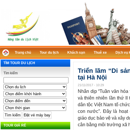
Trang chủ
Tour du lịch
Khách sạn
Thuê xe
Dịch vụ 
TÌM TOUR DU LỊCH
Triển lãm “Di sả
Tìm kiếm
tại Hà Nội
21/11/2017 - 10:29
Nhân dịp “Tuần văn hóa 
và thiên nhiên lần thứ I
dân tộc Việt Nam tổ chức 
con nước”. Đây là hoạt 
giáo dục bảo vệ và xây d
cân bằng môi trường xã h
TOUR GIÁ RẺ