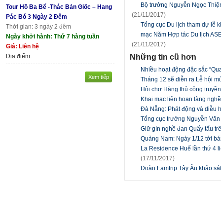
Bộ trưởng Nguyễn Ngọc Thiện 
Tour Hồ Ba Bể -Thác Bản Giốc – Hang
(21/11/2017)
Pác Bó 3 Ngày 2 Đêm
Tổng cục Du lịch tham dự lễ 
Thời gian: 3 ngày 2 đêm
mạc Năm Hợp tác Du lịch AS
Ngày khởi hành: Thứ 7 hàng tuần
(21/11/2017)
Giá: Liên hệ
Những tin cũ hơn
Địa điểm:
Nhiều hoạt động đặc sắc “Qua
Xem tiếp
Tháng 12 sẽ diễn ra Lễ hội 
Hội chợ Hàng thủ công truyề
Khai mạc liên hoan làng ngh
Đà Nẵng: Phát động và diễu 
Tổng cục trưởng Nguyễn Văn 
Giữ gìn nghề đan Quẩy tấu t
Quảng Nam: Ngày 1/12 tới b
La Residence Huế lần thứ 4 liê
(17/11/2017)
Đoàn Famtrip Tây Âu khảo sát