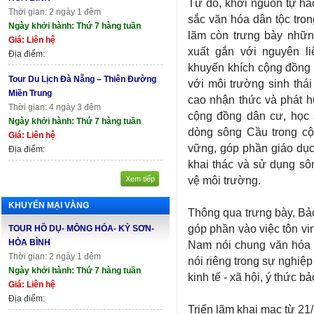
Từ đó, khơi nguồn tự hào,
Thời gian: 2 ngày 1 đêm
sắc văn hóa dân tộc tron
Ngày khởi hành: Thứ 7 hàng tuần
lãm còn trưng bày những
Giá: Liên hệ
xuất gắn với nguyên li
Địa điểm:
khuyến khích cộng đồng 
Tour Du Lịch Đà Nẵng – Thiên Đường
với môi trường sinh thá
Miền Trung
cao nhận thức và phát huy
Thời gian: 4 ngày 3 đêm
cộng đồng dân cư, học s
Ngày khởi hành: Thứ 7 hàng tuần
dòng sông Cầu trong cộn
Giá: Liên hệ
vững, góp phần giáo dục
Địa điểm:
khai thác và sử dụng sô
vệ môi trường.
Xem tiếp
KHUYẾN MẠI VÀNG
Thông qua trưng bày, Bả
góp phần vào việc tôn vi
TOUR HỒ DỤ- MÔNG HÓA- KỲ SƠN-
HÒA BÌNH
Nam nói chung văn hóa 
Thời gian: 2 ngày 1 đêm
nói riêng trong sự nghiệp 
Ngày khởi hành: Thứ 7 hàng tuần
kinh tế - xã hội, ý thức 
Giá: Liên hệ
Địa điểm:
Triển lãm khai mạc từ 21